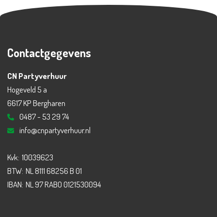
Contactgegevens
CN Partyverhuur
Hogeveld 5 a
6617 KP Bergharen
0487 - 53 29 74
info@cnpartyverhuur.nl
Kvk:
10039623
BTW:
NL 8111 68256 B 01
IBAN:
NL 97 RABO 0121530094