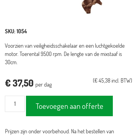
SKU:
1054
Voorzien van veiligheidsschakelaar en een luchtgekoelde
motor. Toerental 9500 rpm. De lengte van de mixstaaf is
30cm.
€
37,50
(
€
45,38
incl. BTW)
per dag
Staafmixer
Toevoegen aan offerte
aantal
Prijzen zijn onder voorbehoud. Na het bestellen van