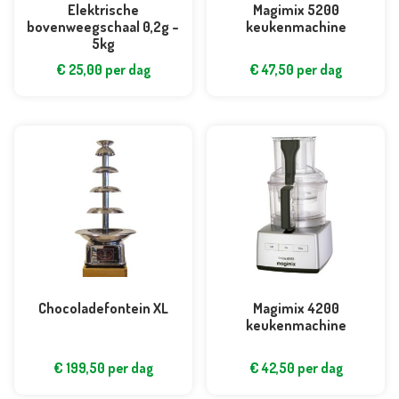
Elektrische
Magimix 5200
bovenweegschaal 0,2g –
keukenmachine
5kg
€
25,00
per dag
€
47,50
per dag
Chocoladefontein XL
Magimix 4200
keukenmachine
€
199,50
per dag
€
42,50
per dag