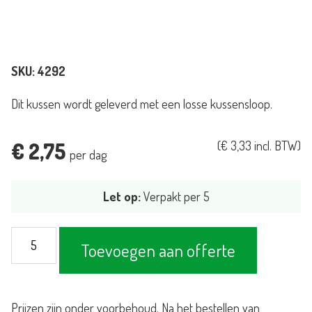
SKU:
4292
Dit kussen wordt geleverd met een losse kussensloop.
€
2,75
(
€
3,33
incl. BTW)
per dag
Let op:
Verpakt per 5
Kussen
Toevoegen aan offerte
Slimline
wit
aantal
Prijzen zijn onder voorbehoud. Na het bestellen van