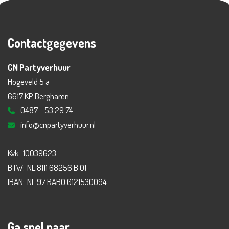
Contactgegevens
CN Partyverhuur
Hogeveld 5 a
6617 KP Bergharen
0487 - 53 29 74
info@cnpartyverhuur.nl
Kvk:
10039623
BTW:
NL 8111 68256 B 01
IBAN:
NL 97 RABO 0121530094
Ga snel naar