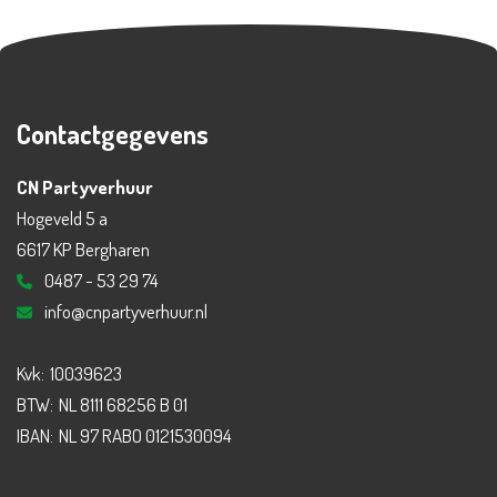
Contactgegevens
CN Partyverhuur
Hogeveld 5 a
6617 KP Bergharen
0487 - 53 29 74
info@cnpartyverhuur.nl
Kvk:
10039623
BTW:
NL 8111 68256 B 01
IBAN:
NL 97 RABO 0121530094