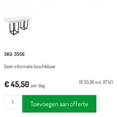
SKU:
3556
Geen informatie beschikbaar
€
45,50
(
€
55,06
incl. BTW)
per dag
Tafel
Toevoegen aan offerte
Industrial
White