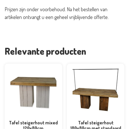
180x80cm
Prijzen zijn onder voorbehoud. Na het bestellen van
aantal
artikelen ontvangt u een geheel vrijblijvende offerte.
Relevante producten
Tafel steigerhout mixed
Tafel steigerhout
120x80cm
180x80cm met standaard