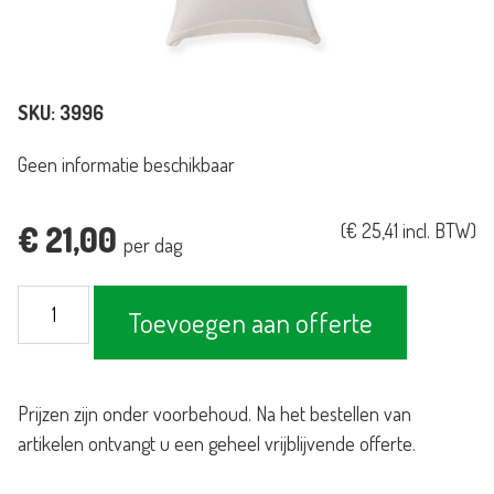
SKU:
3996
Geen informatie beschikbaar
€
21,00
(
€
25,41
incl. BTW)
per dag
Statafel
Toevoegen aan offerte
met
rok
wit
Prijzen zijn onder voorbehoud. Na het bestellen van
aantal
artikelen ontvangt u een geheel vrijblijvende offerte.