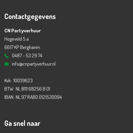
Contactgegevens
CN Partyverhuur
Hogeveld 5 a
6617 KP Bergharen
0487 - 53 29 74
info@cnpartyverhuur.nl
Kvk:
10039623
BTW:
NL 8111 68256 B 01
IBAN:
NL 97 RABO 0121530094
Ga snel naar