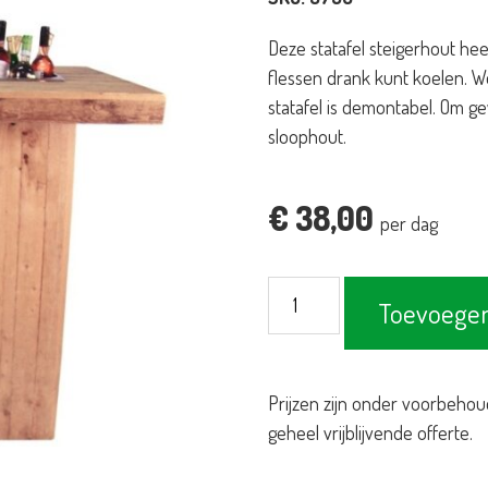
Deze statafel steigerhout hee
flessen drank kunt koelen. W
statafel is demontabel. Om g
sloophout.
€
38,00
per dag
Statafel
Toevoegen
steigerhout
120x80cm
met
Prijzen zijn onder voorbehou
koelbak
geheel vrijblijvende offerte.
aantal