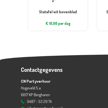
Statafel wit bovenblad
S
€
10,00
per dag
Contactgegevens
CN Partyverhuur
Hogeveld 5 a
6617 KP Bergharen
0487 - 53 29 74