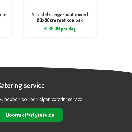
80cm
Statafel steigerhout mixed
80x80cm met koelbak
€
30,00
per dag
Catering service
ij hebben ook een eigen cateringservice.
Doornik Partyservice