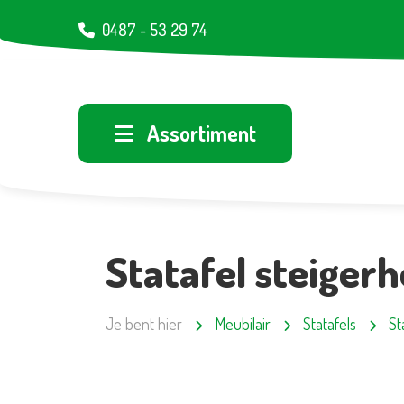
0487 - 53 29 74
Assortiment
Statafel steiger
Je bent hier
Meubilair
Statafels
St