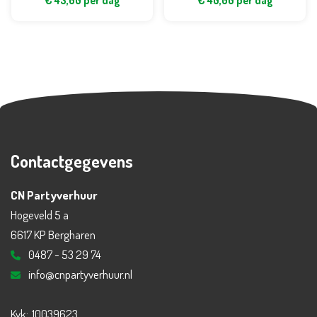
€
43,00
per dag
€
40,00
per dag
Contactgegevens
CN Partyverhuur
Hogeveld 5 a
6617 KP Bergharen
0487 - 53 29 74
info@cnpartyverhuur.nl
Kvk:
10039623