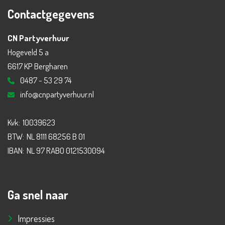
Contactgegevens
CN Partyverhuur
Hogeveld 5 a
6617 KP Bergharen
0487 - 53 29 74
info@cnpartyverhuur.nl
Kvk:
10039623
BTW:
NL 8111 68256 B 01
IBAN:
NL 97 RABO 0121530094
Ga snel naar
Impressies