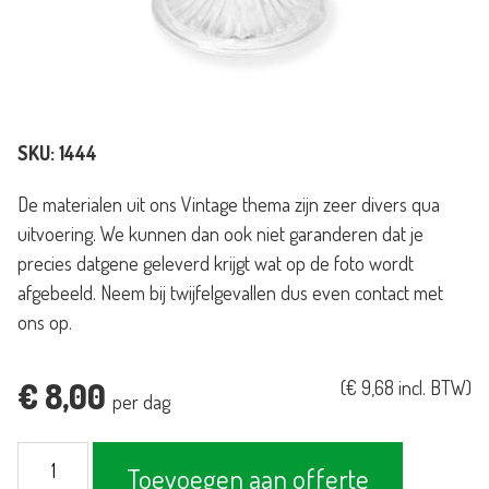
SKU:
1444
De materialen uit ons Vintage thema zijn zeer divers qua
uitvoering. We kunnen dan ook niet garanderen dat je
precies datgene geleverd krijgt wat op de foto wordt
afgebeeld. Neem bij twijfelgevallen dus even contact met
ons op.
€
8,00
(
€
9,68
incl. BTW)
per dag
Gebaksschaal
Toevoegen aan offerte
Vintage