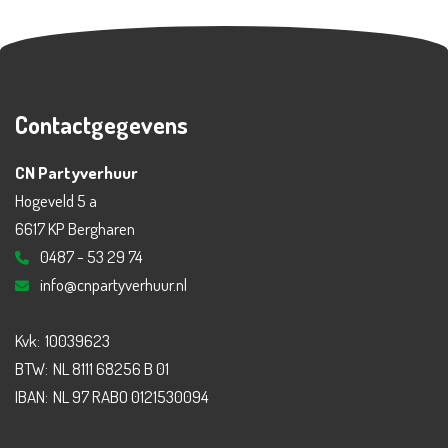
Contactgegevens
CN Partyverhuur
Hogeveld 5 a
6617 KP Bergharen
0487 - 53 29 74
info@cnpartyverhuur.nl
Kvk:
10039623
BTW:
NL 8111 68256 B 01
IBAN:
NL 97 RABO 0121530094