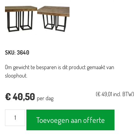
SKU:
3640
Om gewicht te besparen is dit product gemaakt van
sloophout.
€
40,50
(
€
49,01
incl. BTW)
per dag
Tafel
Toevoegen aan offerte
Industrieel
120x80cm
aantal