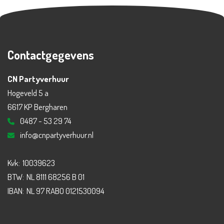
Contactgegevens
CN Partyverhuur
Hogeveld 5 a
6617 KP Bergharen
0487 - 53 29 74
info@cnpartyverhuur.nl
Kvk:
10039623
BTW:
NL 8111 68256 B 01
IBAN:
NL 97 RABO 0121530094